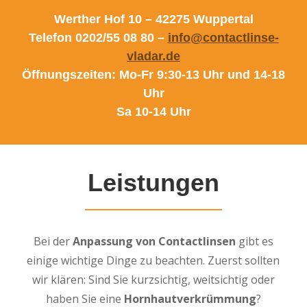
Werther Hof 10 – 42275 Wuppertal
Telefon 0202/55 08 80 –
info@contactlinse-
vladar.de
Öffnungszeiten: Mo-Fr 9:30-13 Uhr und 14-18
Uhr
Sa 10-14 Uhr
Leistungen
Bei der
Anpassung von Contactlinsen
gibt es
einige wichtige Dinge zu beachten. Zuerst sollten
wir klären: Sind Sie kurzsichtig, weitsichtig oder
haben Sie eine
Hornhautverkrümmung
?